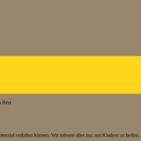
n Brio
tenzial entfalten können. Wir müssen alles tun, um Kindern zu helfen, d