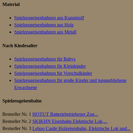
Material
Spielzeugeisenbahnen aus Kunststoff
Spielzeugeisenbahnen aus Holz
Spielzeugeisenbahnen aus Metall
Nach Kindesalter
Spielzeugeisenbahnen für Babys
Spielzeugeisenbahnen für Kleinkinder
Spielzeugeisenbahnen für Vorschulkinder
Spielzeugeisenbahnen für große Kinder und junggebliebene
Erwachsene
Spielzeugeisenbahn
Bestseller Nr. 1
HOTUT Batteriebetriebener Zug...
Bestseller Nr. 2
SKIKHN Eisenbahn Elektrische Lok,...
Bestseller Nr. 3
Lehoo Castle Holzeisenbahn, Elektrische Lok und...